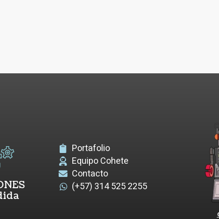
Portafolio
Equipo Cohete
Contacto
ONES
(+57) 314 525 2255
dida