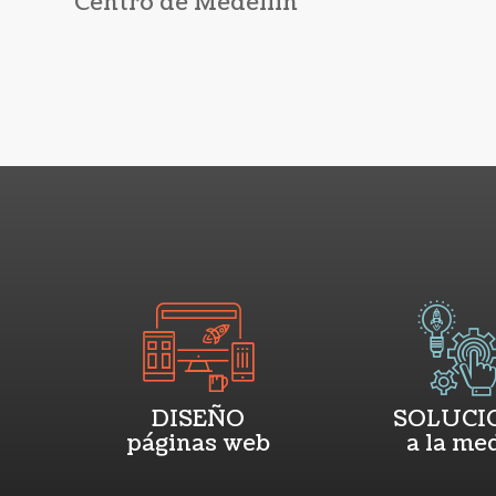
Centro de Medellín
DISEÑO
SOLUCI
páginas web
a la me